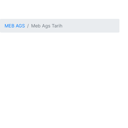
MEB AGS
Meb Ags Tarih