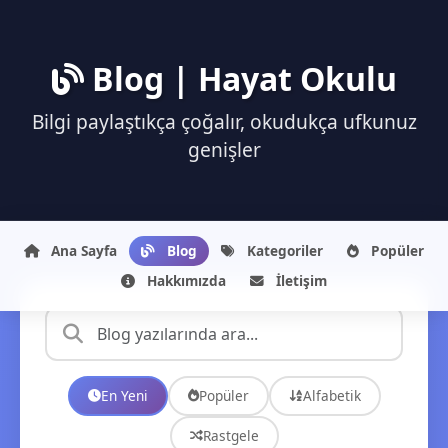
Blog | Hayat Okulu
Bilgi paylaştıkça çoğalır, okudukça ufkunuz
genişler
Ana Sayfa
Blog
Kategoriler
Popüler
Hakkımızda
İletişim
En Yeni
Popüler
Alfabetik
Rastgele