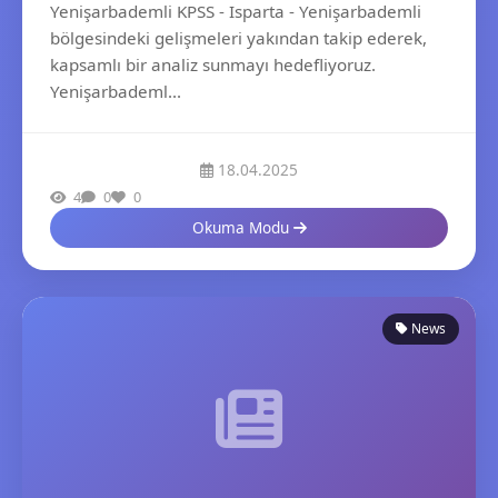
Yenişarbademli KPSS - Isparta - Yenişarbademli
bölgesindeki gelişmeleri yakından takip ederek,
kapsamlı bir analiz sunmayı hedefliyoruz.
Yenişarbademl...
18.04.2025
4
0
0
Okuma Modu
News