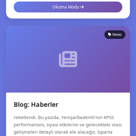
Okuma Modu
News
Blog: Haberler
reketlendi. Bu yazıda, Yenişarbademli'nin KPSS
performansını, siyasi etkilerini ve gelecekteki olası
gelişmeleri detaylı olarak ele alacağız. Isparta