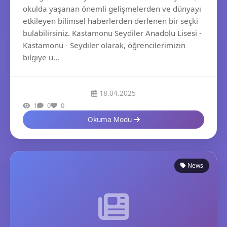
okulda yaşanan önemli gelişmelerden ve dünyayı
etkileyen bilimsel haberlerden derlenen bir seçki
bulabilirsiniz. Kastamonu Seydiler Anadolu Lisesi -
Kastamonu - Seydiler olarak, öğrencilerimizin
bilgiye u...
18.04.2025
1
0
0
Okuma Modu
News