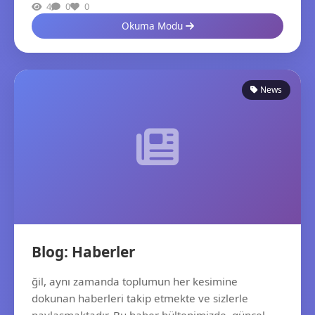
4
0
0
Okuma Modu
News
Blog: Haberler
ğil, aynı zamanda toplumun her kesimine
dokunan haberleri takip etmekte ve sizlerle