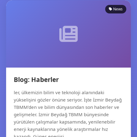
News
Blog: Haberler
ler, ülkemizin bilim ve teknoloji alanındaki
yükselişini gözler önüne seriyor. İşte İzmir Beydağ
TBMM'den ve bilim dünyasından son haberler ve
gelişmeler. İzmir Beydağ TBMM bünyesinde
yürütülen çalışmalar kapsamında, yenilenebilir
enerji kaynaklarına yönelik araştırmalar hız
kazandı. Güneş enerjisi,...