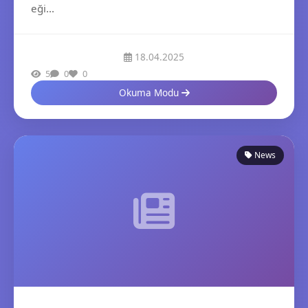
eği...
18.04.2025
5
0
0
Okuma Modu
News