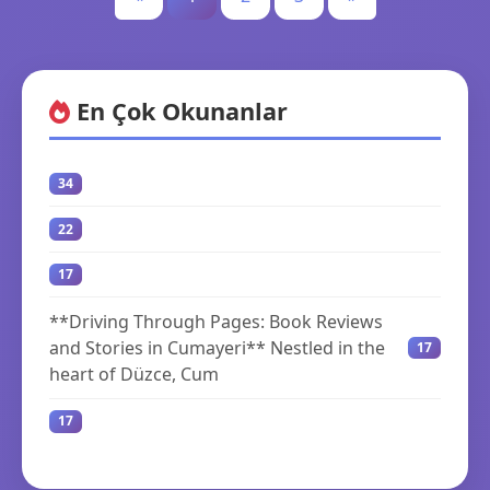
En Çok Okunanlar
34
22
17
**Driving Through Pages: Book Reviews
and Stories in Cumayeri** Nestled in the
17
heart of Düzce, Cum
17