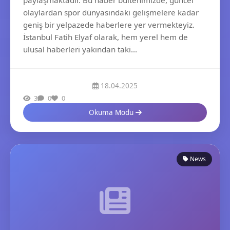
paylaşmaktadır. Bu haber bültenimizde, güncel
olaylardan spor dünyasındaki gelişmelere kadar
geniş bir yelpazede haberlere yer vermekteyiz.
İstanbul Fatih Elyaf olarak, hem yerel hem de
ulusal haberleri yakından taki...
18.04.2025
3
0
0
Okuma Modu
News