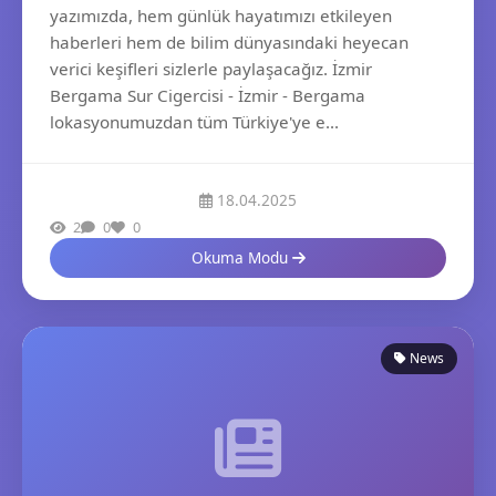
yazımızda, hem günlük hayatımızı etkileyen
haberleri hem de bilim dünyasındaki heyecan
verici keşifleri sizlerle paylaşacağız. İzmir
Bergama Sur Cigercisi - İzmir - Bergama
lokasyonumuzdan tüm Türkiye'ye e...
18.04.2025
2
0
0
Okuma Modu
News